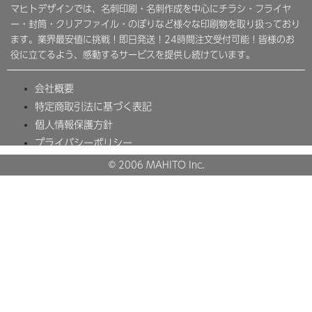
マヒトデザインでは、名刺印刷・名刺作成を中心にチラシ・フライヤ
ー・封筒・クリアファイル・のぼりなど様々な印刷物を取り扱っており
ます。業界最安値に挑戦！即日発送！24時間注文受付可能！皆様のお
役に立てるよう、感動するサービスを提供し続けています。
会社概要
特定商取引法に基づく表記
個人情報保護方針
プライバシーポリシー
© 2006 MAHITO Inc.