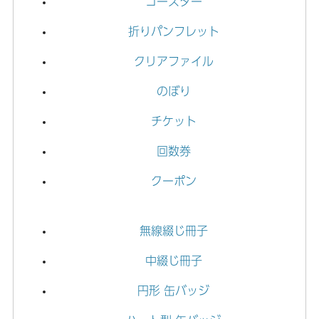
コースター
2026.04.21
折りパンフレット
【コースター】四角型・丸型・樽型のIllustrator用テンプ
レートを公開しました。
クリアファイル
2026.03.25
のぼり
【3つ折り名刺】3つ折り名刺用テンプレートを公開しまし
た。
チケット
2026.03.25
回数券
【ポストカード】2つ折りポストカードテンプレートを公
クーポン
開しました。
2026.03.04
【缶バッジ】Illustrator用テンプレートを公開しました。
無線綴じ冊子
2026.03.03
中綴じ冊子
【丸型名刺】丸型名刺用テンプレートを公開しました。
円形 缶バッジ
2025.01.09