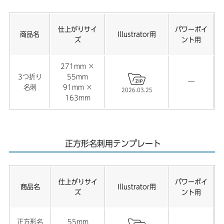
【年賀状】2025年 巳年 年賀状用テンプレートを公開しま
した。
仕上がりサイ
パワーポイ
商品名
Illustrator用
2024.10.09
ズ
ント用
【卓上カレンダー】2025年 卓上カレンダー用のテンプレ
ートを公開しました。
271mm ×
3つ折り
55mm
―
2024.09.18
名刺
91mm ×
2026.03.25
【卓上カレンダー】2024年 卓上カレンダーの取り扱いが
163mm
終了しました。
2024.07.03
正方形名刺用テンプレート
【正方形名刺】正方形名刺用テンプレートを公開しまし
た。
2024.02.21
仕上がりサイ
パワーポイ
商品名
Illustrator用
【プラスチックカード】プラスチックカード用テンプレー
ズ
ント用
トを公開しました。
正方形名
55mm
2024.01.24