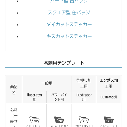
ハート型 缶バッジ
【卓上カレンダー】2026年 卓上カレンダーの取り扱いが
終了しました。
スクエア型 缶バッジ
2026.01.06
ダイカットステッカー
【年賀状】2026年 午年 年賀状の取り扱いが終了しまし
キスカットステッカー
た。
2025.12.15
【ステッカー】ダイカットステッカー用テンプレートを公
名刺用テンプレート
開しました。
2025.11.20
箔押し加
エンボス加
【名刺】カードサイズ用テンプレートを公開しました。
一般用
工用
工用
商品
名
2025.10.29
Illustrator
パワーポイ
Illustrator
Illustrator用
用
ント用
用
【年賀状】2026年 午年 年賀状用テンプレートを公開しま
した。
名刺
（一
2025.10.23
般サ
2018.10.05
2026.08.07
2023.05.10
2026.05.01