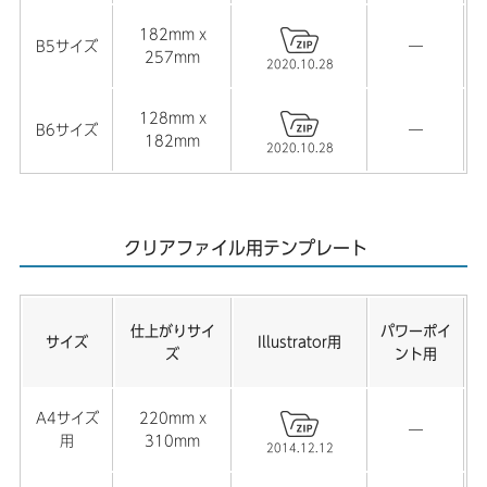
182mm x
B5サイズ
―
257mm
2020.10.28
128mm x
B6サイズ
―
182mm
2020.10.28
クリアファイル用テンプレート
仕上がりサイ
パワーポイ
サイズ
Illustrator用
ズ
ント用
A4サイズ
220mm x
―
用
310mm
2014.12.12