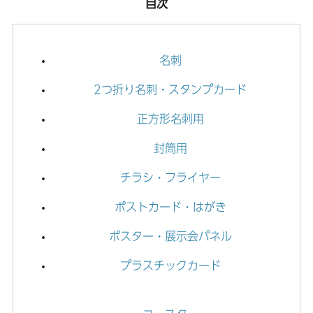
目次
た。
2026.05.29
名刺
しおりのIllustrator用テンプレートを公開しました。
2つ折り名刺・スタンプカード
2026.05.28
紙うちわのIllustrator用テンプレートを公開しました。
正方形名刺用
2026.05.27
封筒用
クーポンのIllustrator用テンプレートを公開しました。
チラシ・フライヤー
2026.05.27
回数券のIllustrator用テンプレートを公開しました。
ポストカード・はがき
2026.05.27
ポスター・展示会パネル
チケットのIllustrator用テンプレートを公開しました。
プラスチックカード
2026.05.01
【名刺】エンボス加工用テンプレートを公開しました。