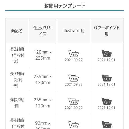
2023.05.17
封筒用テンプレート
【中綴じ小冊子】中綴じ小冊子用A5サイズテンプレートを
更新しました。
仕上がりサ
パワーポイント
商品名
Illustrator用
2023.05.10
イズ
用
【名刺】箔押し加工用のテンプレートを更新しました。
長3封筒
2023.03.29
120mm x
（〒枠付
【オフセット名刺】オフセット名刺の取り扱いが終了しま
235mm
2021.09.22
2021.12.01
き）
した。
長3封筒
235mm x
2022.12.26
（窓付
120mm
【年賀状】2023年 卯年 年賀状の取り扱いが終了しまし
2021.09.22
2021.12.01
き）
た。
洋長3封
235mm x
2022.10.12
筒
120mm
2021.09.22
2021.12.01
【年賀状】2023年 卯年 年賀状用テンプレートを公開しま
した。
長4封筒
90mm x
（〒枠付