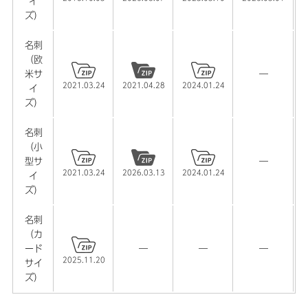
【コースター】Illustrator用テンプレートを公開しまし
イ
ズ）
た。
名刺
2025.10.06
（欧
【ポスターカレンダー】Illustrator用テンプレートを更新
米サ
―
しました。
2021.03.24
2021.04.28
2024.01.24
イ
ズ）
2025.10.01
【卓上カレンダー】2026年度 卓上カレンダー用のテンプ
名刺
レートを公開しました。
（小
型サ
―
2021.03.24
2026.03.13
2025.09.10
2024.01.24
イ
ズ）
【ステッカー】PNG形式のステッカーテンプレートを公開
しました。
名刺
（カ
2025.08.05
ード
―
―
―
【ステッカー】キスカットステッカー用テンプレートを公
2025.11.20
サイ
開しました。
ズ）
2025.08.05