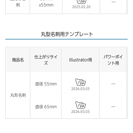
―
刺
x55mm
【名刺】欧米サイズ・小型サイズの箔押し加工用テンプレ
2025.02.20
ートを公開しました。
2024.01.12
丸型名刺用テンプレート
【年賀状】2024年 辰年 年賀状の取り扱いが終了しまし
た。
2023.10.06
仕上がりサイ
パワーポイ
商品名
Illustrator用
【年賀状】2024年 辰年 年賀状用テンプレートを公開しま
ズ
ント用
した。
2023.09.06
直径 55mm
―
2026.03.03
【卓上カレンダー】2024年 卓上カレンダー用のテンプレ
丸形名刺
ートを公開しました。
直径 65mm
―
2023.08.17
2026.03.03
【卓上カレンダー】2023年 卓上カレンダーの取り扱いが
終了しました。