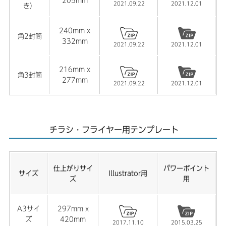
205mm
2022.10.12
2021.09.22
2021.12.01
き）
【卓上カレンダー】2023年 卓上カレンダー用のテンプレ
ートを公開しました。
240mm x
角2封筒
332mm
2021.09.22
2021.12.01
2022.09.07
【折りパンフレット】Illustrator用テンプレートを更新し
216mm x
角3封筒
ました。
277mm
2021.09.22
2021.12.01
2022.09.07
【名刺】箔押し加工用のテンプレートを更新しました。
チラシ・フライヤー用テンプレート
2022.03.23
【卓上カレンダー】2022年 卓上カレンダーの取り扱いが
終了しました。
仕上がりサイ
パワーポイント
サイズ
Illustrator用
2022.02.16
ズ
用
【名刺】箔押し加工用のテンプレートを公開しました。
A3サイ
297mm x
2021.12.27
ズ
420mm
2017.11.10
2015.03.25
【年賀状】2022年 寅年 年賀状の取り扱いが終了しまし