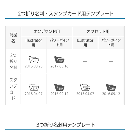
【缶バッジ】PNG形式の缶バッジテンプレートを公開しま
した。
2つ折り名刺・スタンプカード用テンプレート
2025.06.15
オンデマンド用
オフセット用
【缶バッジ】Illustrator CC用の缶バッジテンプレートを公
商品
開しました。
Illustrator
パワーポイン
Illustrator
パワーポイン
名
用
ト用
用
ト用
2025.05.14
2つ
【缶バッジ】缶バッジテンプレートを公開しました。
折り
―
―
2015.03.25
2017.03.16
名刺
2025.01.09
【卓上カレンダー】2025年 卓上カレンダーの取り扱いが
スタ
終了しました。
ンプ
カー
2015.04.07
2016.09.12
2015.04.07
2016.09.12
2025.01.08
ド
【年賀状】2025年 巳年 年賀状の取り扱いが終了しまし
た。
3つ折り名刺用テンプレート
2024.10.23