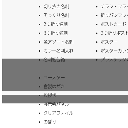
切り抜き名刺
チラシ・フラ
そっくり名刺
折りパンフレ
2つ折り名刺
ポストカード
3つ折り名刺
2つ折りポス
色アソート名刺
ポスター
カラー名刺入れ
ポスターカレ
名刺梱包箱
プラスチック
コースター
官製はがき
挨拶状
展示会パネル
クリアファイル
のぼり