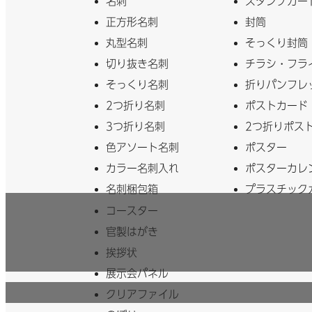
名刺
スタンプカー
正方形名刺
封筒
丸型名刺
そっくり封筒
切り抜き名刺
チラシ・フラ
そっくり名刺
折りパンフレ
2つ折り名刺
ポストカード
3つ折り名刺
2つ折りポス
色アソート名刺
ポスター
カラー名刺入れ
ポスターカレ
名刺梱包箱
プラスチック
コースター
官製はがき
挨拶状
展示会パネル
クリアファイル