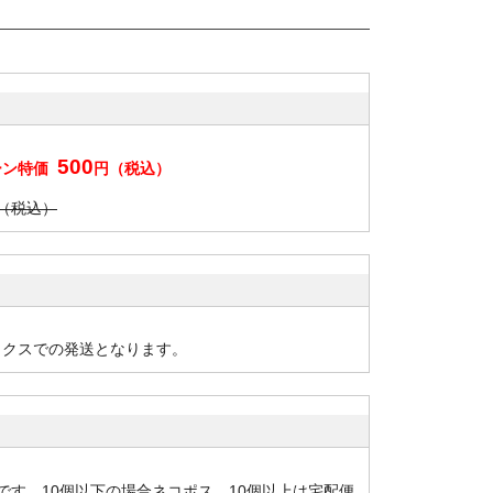
500
ーン特価
円（税込）
円（税込）
ックスでの発送となります。
です。10個以下の場合ネコポス、10個以上は宅配便