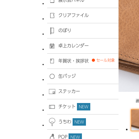
展示会パネル
クリアファイル
のぼり
卓上カレンダー
セール対象
年賀状・挨拶状
缶バッジ
ステッカー
チケット
NEW
うちわ
NEW
POP
NEW