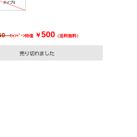
500
60
￥
ｷｬﾝﾍﾟｰﾝ特価
（送料無料）