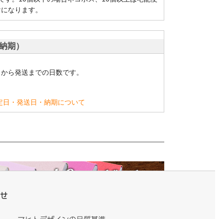
けになります。
納期）
日から発送までの日数です。
定日・発送日・納期について
せ