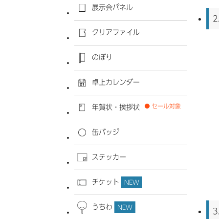
展示会パネル
2
クリアファイル
のぼり
卓上カレンダー
セール対象
年賀状・挨拶状
缶バッジ
ステッカー
チケット
NEW
うちわ
NEW