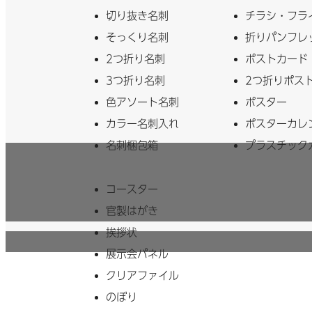
切り抜き名刺
チラシ・フラ
そっくり名刺
折りパンフレ
2つ折り名刺
ポストカード
3つ折り名刺
2つ折りポス
色アソート名刺
ポスター
カラー名刺入れ
ポスターカレ
名刺梱包箱
プラスチック
コースター
官製はがき
挨拶状
展示会パネル
クリアファイル
のぼり