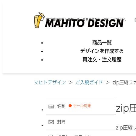
最安値に挑戦！名刺印刷・名刺作成なら「マヒトデザイン」
商品一覧
デザインを作成する
再注文・注文履歴
マヒトデザイン
>
ご入稿ガイド
>
zip圧縮
zi
セール対象
名刺
封筒
zip圧