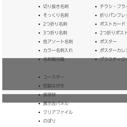
切り抜き名刺
チラシ・フラ
そっくり名刺
折りパンフレ
2つ折り名刺
ポストカード
3つ折り名刺
2つ折りポス
色アソート名刺
ポスター
カラー名刺入れ
ポスターカレ
名刺梱包箱
プラスチック
コースター
官製はがき
挨拶状
展示会パネル
クリアファイル
のぼり