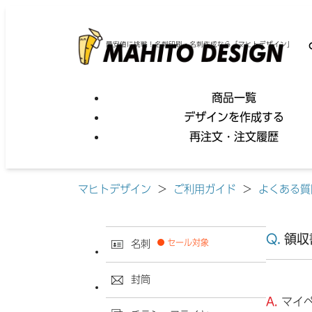
最安値に挑戦！名刺印刷・名刺作成なら「マヒトデザイン」
商品一覧
デザインを作成する
再注文・注文履歴
マヒトデザイン
>
ご利用ガイド
>
よくある質
領収
セール対象
名刺
封筒
マイ