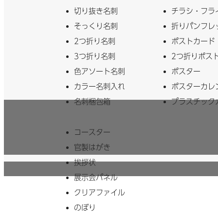
切り抜き名刺
チラシ・フラ
そっくり名刺
折りパンフレ
2つ折り名刺
ポストカード
3つ折り名刺
2つ折りポス
色アソート名刺
ポスター
カラー名刺入れ
ポスターカレ
名刺梱包箱
プラスチック
コースター
官製はがき
挨拶状
展示会パネル
クリアファイル
のぼり