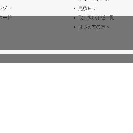
ンダー
見積もり
カード
取り扱い用紙一覧
はじめての方へ
ザインでは、名刺印刷・名刺作成を中心にチラシ・フライヤー・封筒・
す。業界最安値に挑戦！即日発送！24時間注文受付可能！皆様のお役