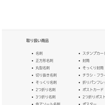
取り扱い商品
名刺
スタンプカー
正方形名刺
封筒
丸型名刺
そっくり封筒
切り抜き名刺
チラシ・フラ
そっくり名刺
折りパンフレ
2つ折り名刺
ポストカード
3つ折り名刺
2つ折りポス
色アソート名刺
ポスター