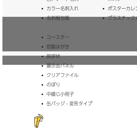
カラー名刺入れ
ポスターカレ
名刺梱包箱
プラスチック
コースター
官製はがき
挨拶状
展示会パネル
クリアファイル
のぼり
中綴じ小冊子
缶バッジ - 変形タイプ
マヒトデ
ておりま
す。