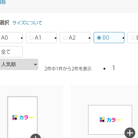
解除
選択
サイズについて
A0
A1
A2
B0
全て
1
2件中1件から2件を表示