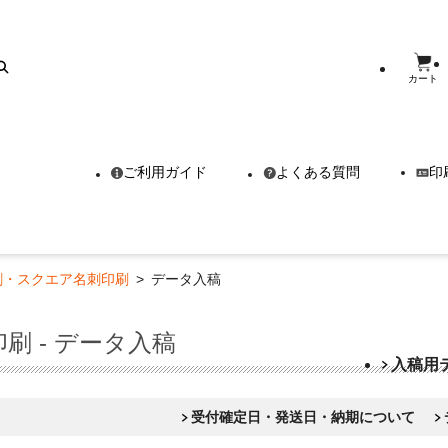
カート
ご利用ガイド
よくある質問
印
刺・スクエア名刺印刷
>
データ入稿
 - データ入稿
入稿用
受付確定日・発送日・納期について