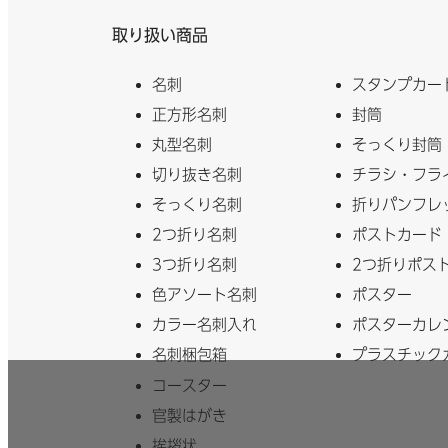
取り扱い商品
〒150-0022
お届け先
変更
東京都渋谷区
名刺
スタンプカー
お気に入りに追加
正方形名刺
封筒
丸型名刺
そっくり封筒
選択中の用紙・加工を「
お気に入り
」として登録でき
ます。
切り抜き名刺
チラシ・フラ
そっくり名刺
折りパンフレ
2つ折り名刺
ポストカード
3つ折り名刺
2つ折りポス
色アソート名刺
ポスター
カラー名刺入れ
ポスターカレ
名刺梱包箱
プラスチック
コースター
官製はがき
挨拶状