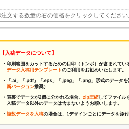
②注文する数量の右の価格をクリックしてください
【入稿データについて】
・印刷範囲をカットするための目印（トンボ）が含まれてい
データ入稿用テンプレート
のご利用をお勧めいたします。
・「.ai」「.pdf」「.eps」「.jpeg」「.png」形式のデータを添
新バージョン
推奨）
・表裏でデータが2個に分かれる場合、
zip圧縮
してファイル
入稿データ以外のデータは含まないようお願いします。
・
複数データを入稿
の場合は、1デザインごとにデータを添