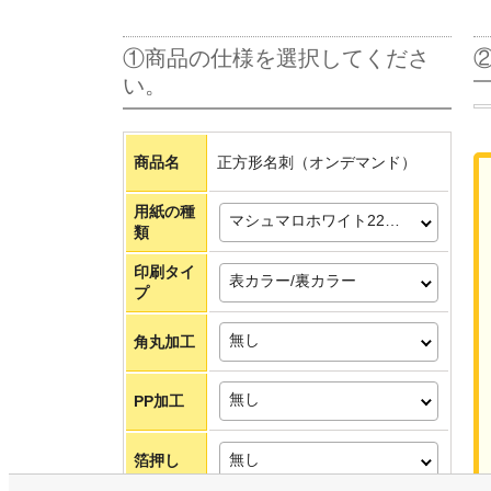
①商品の仕様を選択してくださ
い。
商品名
正方形名刺（オンデマンド）
用紙の種
マシュマロホワイト225kg
類
印刷タイ
表カラー/裏カラー
プ
無し
角丸加工
無し
PP加工
無し
箔押し