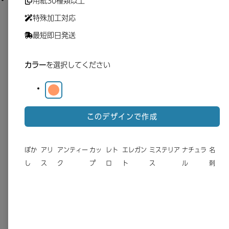
用紙30種類以上
特殊加工対応
最短即日発送
並び順
カラー
を選択してください
このデザインで作成
ぼか
アリ
アンティー
カッ
レト
エレガン
ミステリア
ナチュラ
名
し
ス
ク
プ
ロ
ト
ス
ル
刺
白紙から作成する
選択