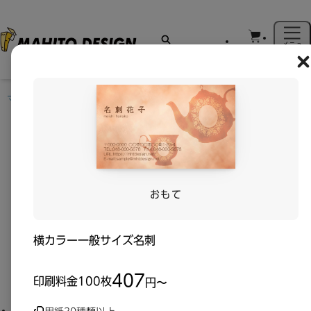
メニュ
カート
ー
C
マヒトデザイン
>
名刺印刷・名刺作成
>
無料デザイン
>
オレンジ_エレ
ガント_小売・卸売_名刺_No.6358の無料デザインテンプレート
名刺印刷・名刺作成 - 無料デザイン
無料のデザインからビジネス向けやシンプルでおしゃれな名刺を自
おもて
分で作成・印刷できます。
横
カラー
一般サイズ
名刺
407
印刷料金
100枚
円〜
用紙の向き
全て
横
縦