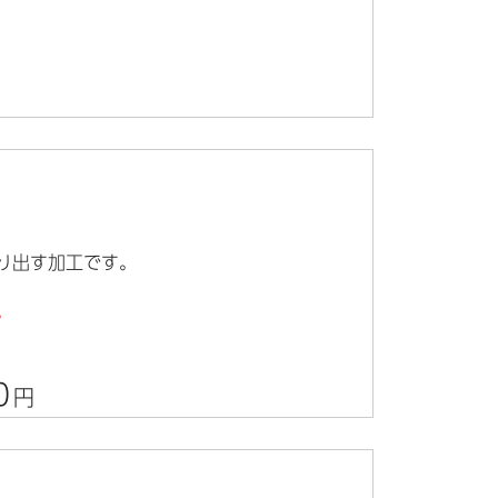
り出す加工です。
。
0
円