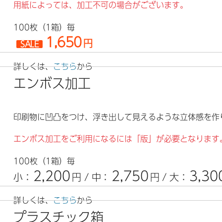
用紙によっては、加工不可の場合がございます。
100枚（1箱）毎
1,650
円
SALE
詳しくは、
こちら
から
エンボス加工
印刷物に凹凸をつけ、浮き出して見えるような立体感を作
エンボス加工をご利用になるには「版」が必要となります
100枚（1箱）毎
2,200
2,750
3,30
小：
円
/ 中：
円
/ 大：
詳しくは、
こちら
から
プラスチック箱