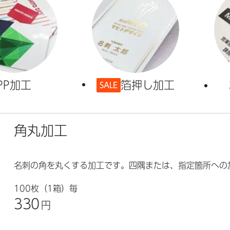
PP加工
箔押し加工
SALE
角丸加工
名刺の角を丸くする加工です。四隅または、指定箇所への
100枚（1箱）毎
330
円