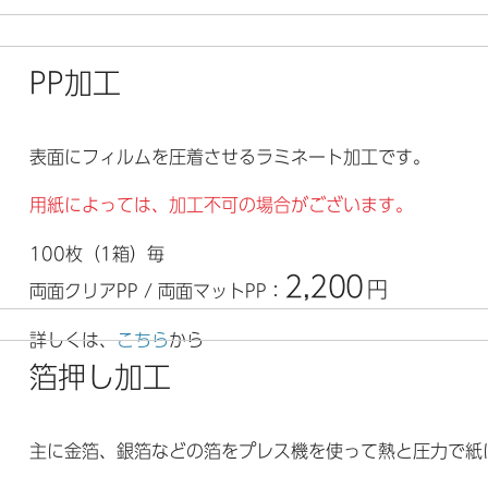
PP加工
表面にフィルムを圧着させるラミネート加工です。
用紙によっては、加工不可の場合がございます。
100枚（1箱）毎
2,200
円
両面クリアPP / 両面マットPP：
詳しくは、
こちら
から
箔押し加工
主に金箔、銀箔などの箔をプレス機を使って熱と圧力で紙