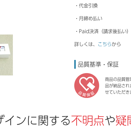
・代金引換
・月締め払い
・Paid決済（請求後払い
詳しくは、
こちら
から
品質基準・保証
商品の品質管
品が納品され
せていただき
ザインに関する
不明点
や
疑