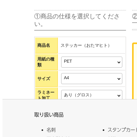
①商品の仕様を選択してくださ
い。
商品名
ステッカー（おたマヒト）
用紙の種
PET
類
A4
サイズ
ラミネー
あり（グロス）
ト加工
取り扱い商品
〒150-0022
お届け先
変更
東京都渋谷区
名刺
スタンプカー