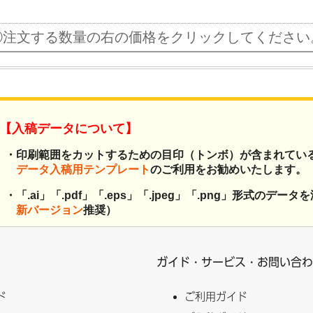
②注文する数量の右の価格をクリックしてください
【入稿データについて】
・印刷範囲をカットするための目印（トンボ）が含まれてい
データ入稿用テンプレート
のご利用をお勧めいたします。
・「.ai」「.pdf」「.eps」「.jpeg」「.png」形式のデータを添
新バージョン
推奨）
・表裏でデータが2個に分かれる場合、
zip圧縮
してファイル
入稿データ以外のデータは含まないようお願いします。
ガイド・サービス・お問い合わ
・
複数データを入稿
の場合は、1デザインごとにデータを添
ド
ご利用ガイド