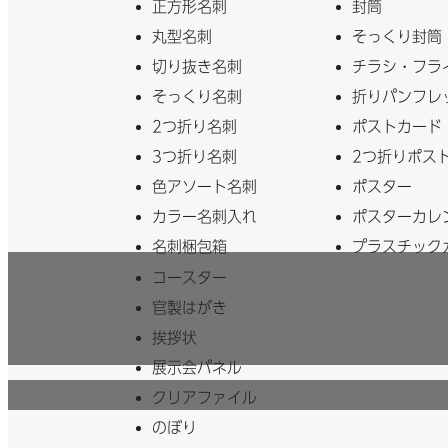
お気に入りに追加
正方形名刺
封筒
丸型名刺
そっくり封筒
選択中の用紙・加工を「
お気に入り
」として登録でき
ます。
切り抜き名刺
チラシ・フラ
そっくり名刺
折りパンフレ
2つ折り名刺
ポストカード
3つ折り名刺
2つ折りポス
色アソート名刺
ポスター
カラー名刺入れ
ポスターカレ
名刺梱包箱
プラスチック
コースター
官製はがき
挨拶状
展示会パネル
クリアファイル
のぼり