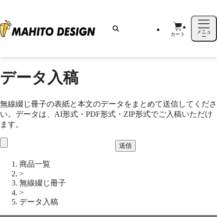
メニュ
カート
ー
データ入稿
無線綴じ冊子の表紙と本文のデータをまとめて送信してくださ
い。データは、AI形式・PDF形式・ZIP形式でご入稿いただけ
ます。
送信
商品一覧
>
無線綴じ冊子
>
データ入稿