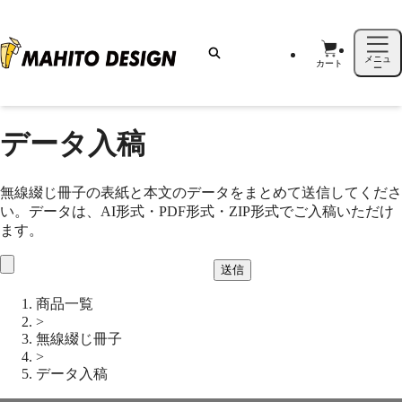
メニュ
カート
ー
データ入稿
無線綴じ冊子の表紙と本文のデータをまとめて送信してくださ
い。データは、AI形式・PDF形式・ZIP形式でご入稿いただけ
ます。
送信
商品一覧
>
無線綴じ冊子
>
データ入稿