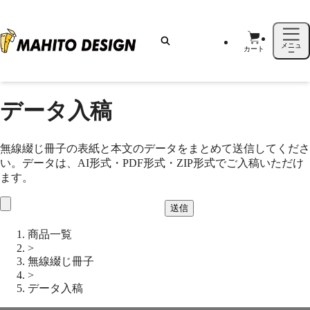
メニュ
カート
ー
データ入稿
無線綴じ冊子の表紙と本文のデータをまとめて送信してくださ
い。データは、AI形式・PDF形式・ZIP形式でご入稿いただけ
ます。
送信
商品一覧
>
無線綴じ冊子
>
データ入稿