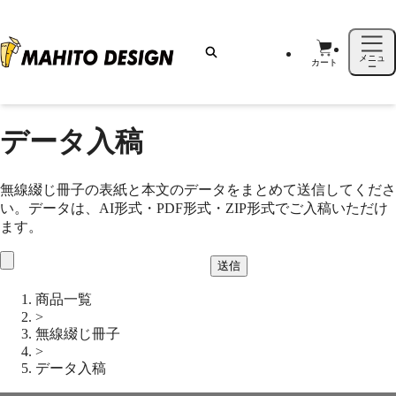
メニュ
カート
ー
データ入稿
無線綴じ冊子の表紙と本文のデータをまとめて送信してくださ
い。データは、AI形式・PDF形式・ZIP形式でご入稿いただけ
ます。
送信
商品一覧
>
無線綴じ冊子
>
データ入稿