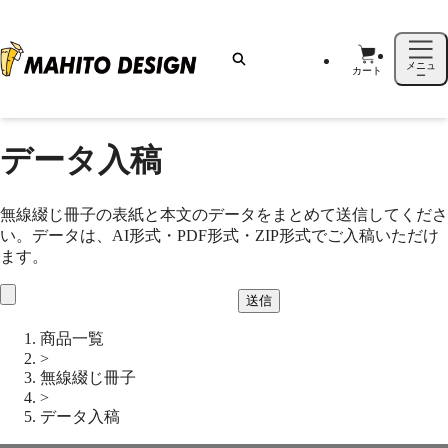
メニュ
カート
ー
データ入稿
無線綴じ冊子の表紙と本文のデータをまとめて送信してくださ
い。データは、AI形式・PDF形式・ZIP形式でご入稿いただけ
ます。
送信
商品一覧
>
無線綴じ冊子
>
データ入稿